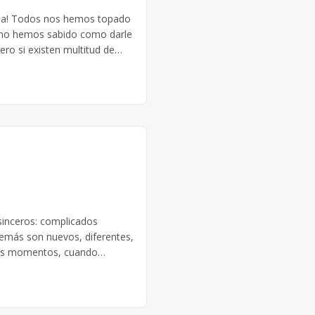
la! Todos nos hemos topado
e no hemos sabido como darle
ro si existen multitud de
lar de nuestra experiencia
sinceros: complicados
emás son nuevos, diferentes,
tos momentos, cuando
hacer: quedarnos parados