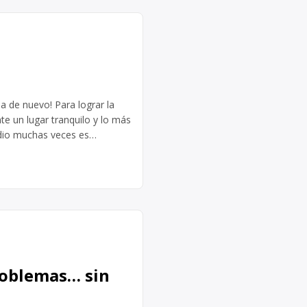
 de nuevo! Para lograr la
e un lugar tranquilo y lo más
udio muchas veces es
 horas donde la mesa […]
roblemas… sin