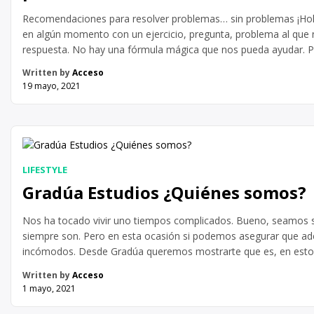
Recomendaciones para resolver problemas… sin problemas ¡Ho
en algún momento con un ejercicio, pregunta, problema al qu
respuesta. No hay una fórmula mágica que nos pueda ayudar. Pe
técnicas para resolver problemas. En este artículo os quiero hab
Written by
Acceso
tras […]
19 mayo, 2021
LIFESTYLE
Gradúa Estudios ¿Quiénes somos?
Nos ha tocado vivir uno tiempos complicados. Bueno, seamos 
siempre son. Pero en esta ocasión si podemos asegurar que ad
incómodos. Desde Gradúa queremos mostrarte que es, en es
tenemos que mirar al frente y decidir qué es lo que queremos 
Written by
Acceso
esperando a que todo […]
1 mayo, 2021