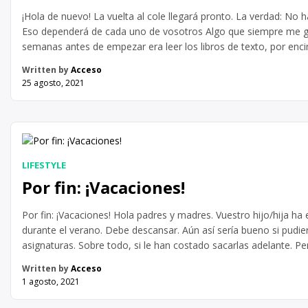
¡Hola de nuevo! La vuelta al cole llegará pronto. La verdad: No
Eso dependerá de cada uno de vosotros Algo que siempre me g
semanas antes de empezar era leer los libros de texto, por enci
imaginaba cómo tendría que organizar […]
Written by
Acceso
25 agosto, 2021
LIFESTYLE
Por fin: ¡Vacaciones!
Por fin: ¡Vacaciones! Hola padres y madres. Vuestro hijo/hija ha
durante el verano. Debe descansar. Aún así sería bueno si pudier
asignaturas. Sobre todo, si le han costado sacarlas adelante. P
último que querrá es coger un libro y estudiar en verano. Os 
Written by
Acceso
1 agosto, 2021