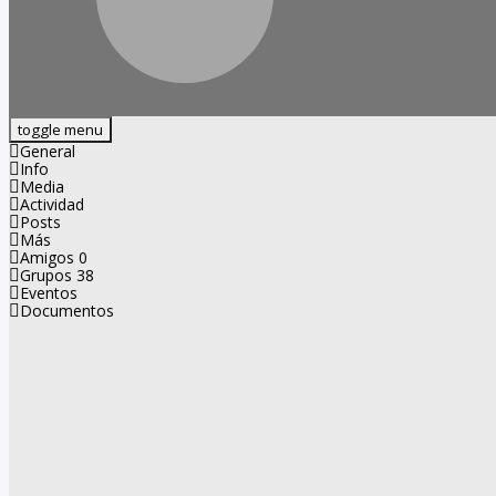
toggle menu
General
Info
Media
Actividad
Posts
Más
Amigos
0
Grupos
38
Eventos
Documentos