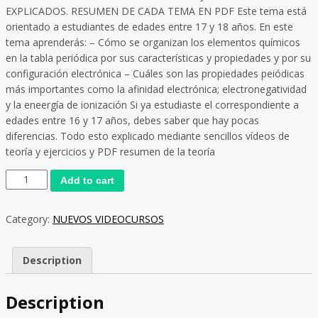
EXPLICADOS. RESUMEN DE CADA TEMA EN PDF Este tema está
orientado a estudiantes de edades entre 17 y 18 años. En este
tema aprenderás: – Cómo se organizan los elementos químicos
en la tabla periódica por sus características y propiedades y por su
configuración electrónica – Cuáles son las propiedades peiódicas
más importantes como la afinidad electrónica; electronegatividad
y la eneergía de ionización Si ya estudiaste el correspondiente a
edades entre 16 y 17 años, debes saber que hay pocas
diferencias. Todo esto explicado mediante sencillos vídeos de
teoría y ejercicios y PDF resumen de la teoría
TEMA
Add to cart
SISTEMA
PERIÓDICO
Category:
NUEVOS VIDEOCURSOS
2:
Química
quantity
Description
Description