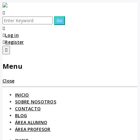
Skip
to
content
Search
for:
Log in
Register
Menu
Close
INICIO
SOBRE NOSOTROS
CONTACTO
BLOG
ÁREA ALUMNO
ÁREA PROFESOR