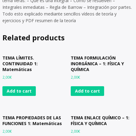
tema verás: – Qué es una integral – Cómo se resuelven –
Integrales inmediatas – Regla de Barrow – Integración por partes.
Todo esto explicado mediante sencillos vídeos de teoría y
ejercicios y PDF resumen de la teoría
Related products
TEMA LÍMITES.
TEMA FORMULACIÓN
CONTINUIDAD 1:
INORGÁNICA – 1: FÍSICA Y
Matemáticas
QUÍMICA
2,00
€
2,00
€
Add to cart
Add to cart
TEMA PROPIEDADES DE LAS
TEMA ENLACE QUÍMICO – 1:
FUNCIONES 1: Matemáticas
FÍSICA Y QUÍMICA
2,00
€
2,00
€