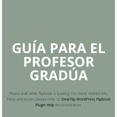
GUÍA PARA EL
PROFESOR
GRADÚA
Please wait while flipbook is loading. For more related info,
FAQs and issues please refer to
DearFlip WordPress Flipbook
Plugin Help
documentation.